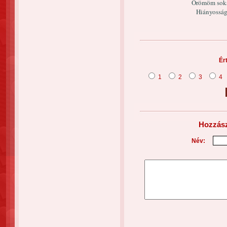
Örömöm soks
Hiányosság
Ér
1
2
3
4
Hozzász
Név: