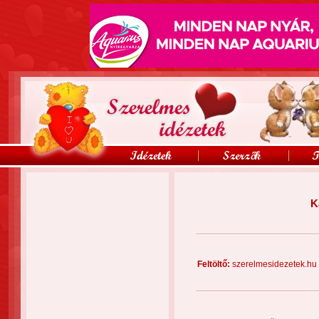
K
Feltöltő:
szerelmesidezete