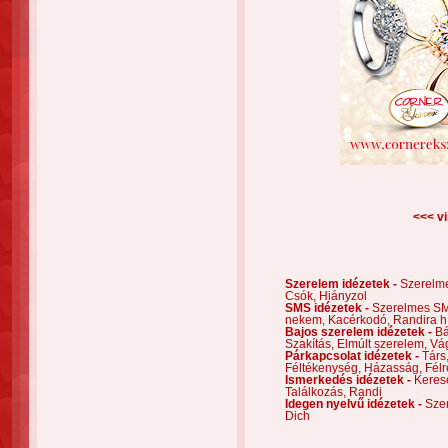
<<< vi
Szerelem idézetek -
Szerelm
Csók,
Hiányzol
SMS idézetek -
Szerelmes S
nekem,
Kacérkodó,
Randira h
Bajos szerelem idézetek -
Bá
Szakítás,
Elmúlt szerelem,
Vá
Párkapcsolat idézetek -
Társ
Féltékenység,
Házasság,
Félr
Ismerkedés idézetek -
Keres
Találkozás,
Randi
Idegen nyelvű idézetek -
Szer
Dich