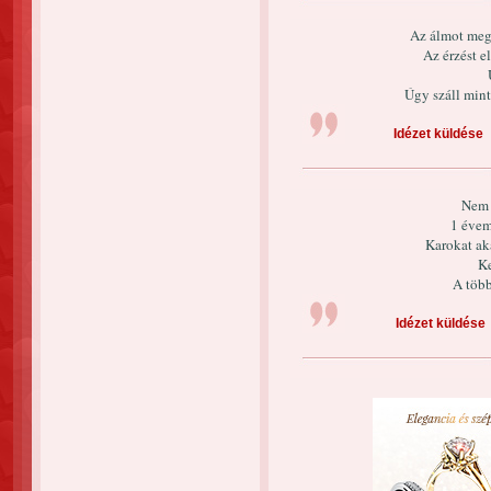
Az álmot meg
Az érzést e
Úgy száll mint 
Idézet küldése
Nem 
1 évem
Karokat ak
Ke
A több
Idézet küldése