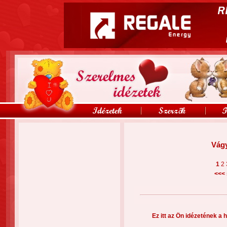
Vágy
1
2
<<<
Ez itt az Ön idézetének a h