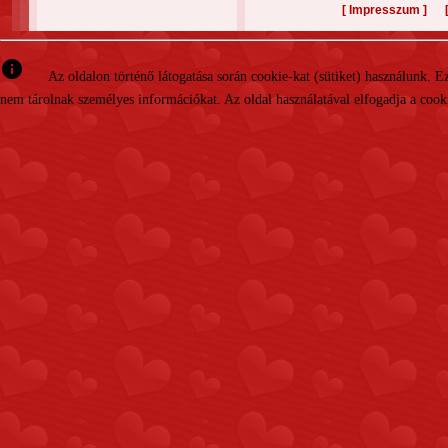
[
]
Impresszum
info
Az oldalon történő látogatása során cookie-kat (sütiket) használunk. 
nem tárolnak személyes információkat. Az oldal használatával elfogadja a cooki