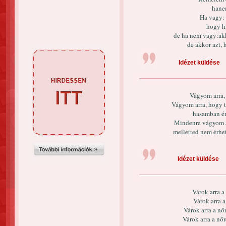
hane
Ha vagy:
hogy h
de ha nem vagy:ak
de akkor azt, 
Idézet küldése
Vágyom arra,
Vágyom arra, hogy t
hasamban ér
Mindenre vágyom a
melletted nem érhe
Idézet küldése
Várok arra a
Várok arra a
Várok arra a nő
Várok arra a nőr