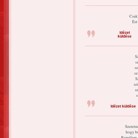
Csak
Ést
Idézet
küldése
S
s
sz
sz
S
sz
s
s
Idézet küldése
Szeretn
hogy b
Remélem e