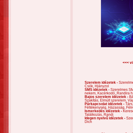
<<< vi
Szerelem idézetek -
Szerelm
Csók,
Hiányzol
SMS idézetek -
Szerelmes S
nekem,
Kacérkodó,
Randira h
Bajos szerelem idézetek -
Bá
Szakítás,
Elmúlt szerelem,
Vá
Párkapcsolat idézetek -
Társ
Féltékenység,
Házasság,
Félr
Ismerkedés idézetek -
Keres
Találkozás,
Randi
Idegen nyelvű idézetek -
Szer
Dich