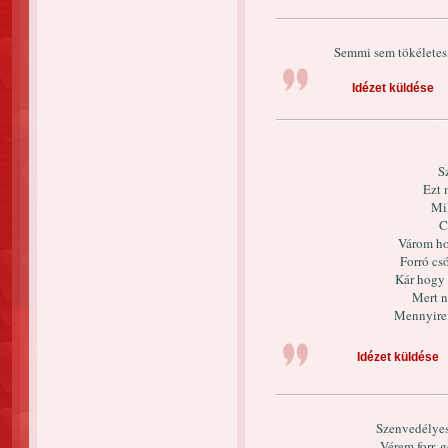
Semmi sem tökéletes,
Idézet küldése
S
Ezt 
Mil
C
Várom ho
Forró cs
Kár hogy 
Mert 
Mennyir
Idézet küldése
Szenvedélyes
Vérem forr, 