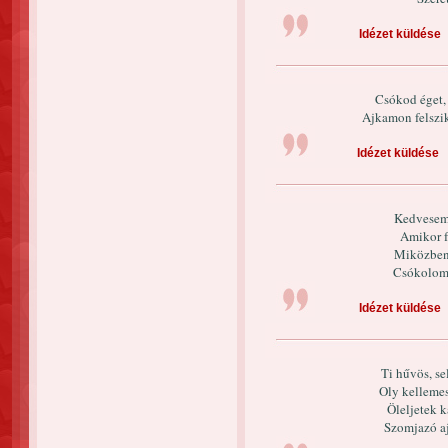
Idézet küldése
Csókod éget, 
Ajkamon felszi
Idézet küldése
Kedvesem,
Amikor f
Miközben 
Csókolom é
Idézet küldése
Ti hűvös, s
Oly kellemes
Öleljetek k
Szomjazó a