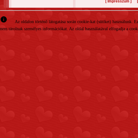
[
]
Impresszum
info
Az oldalon történő látogatása során cookie-kat (sütiket) használunk. 
nem tárolnak személyes információkat. Az oldal használatával elfogadja a cooki