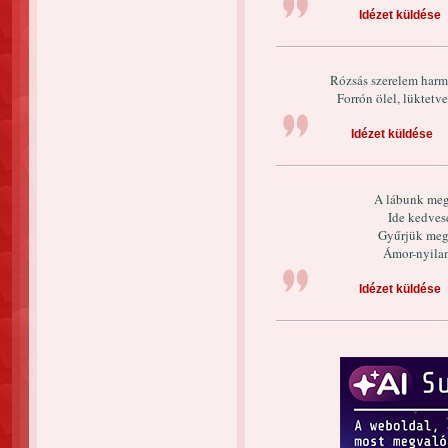
Idézet küldése
Rózsás szerelem harm
Forrón ölel, lüktetve
Idézet küldése
A lábunk meg
Ide kedves
Gyűrjük meg,
Ámor-nyilam
Idézet küldése