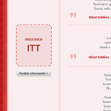
Nyelved és a
Tested, szűk
Idézet küldése
és 
mert
annak a 
Idézet küldése
Szer
Test
Szeret
Ők 
Szer
Szere
Szere
Szere