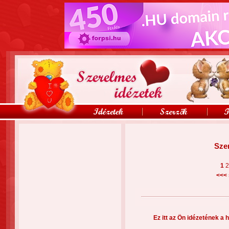
Sze
1
<<<
Ez itt az Ön idézetének a h