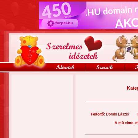
Kate
Feltöltő:
Dombi László
A mű címe, m