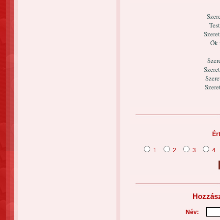
Szer
Test
Szere
Ők 
Szer
Szere
Szere
Szere
Ér
1
2
3
4
Hozzász
Név: