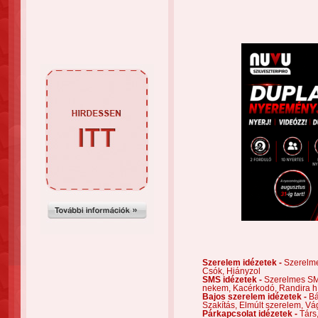
Szerelem idézetek -
Szerelm
Csók,
Hiányzol
SMS idézetek -
Szerelmes S
nekem,
Kacérkodó,
Randira h
Bajos szerelem idézetek -
Bá
Szakítás,
Elmúlt szerelem,
Vá
Párkapcsolat idézetek -
Társ