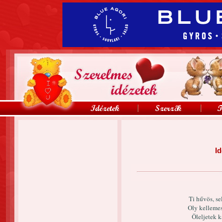
Id
Ti hűvös, s
Oly kellemes
Öleljetek k