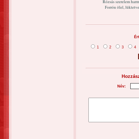
Rózsás szerelem harm
Forrón ölel, lüktetve
Ér
1
2
3
4
Hozzász
Név: