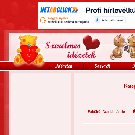
Kate
Feltöltő:
Dombi László
É