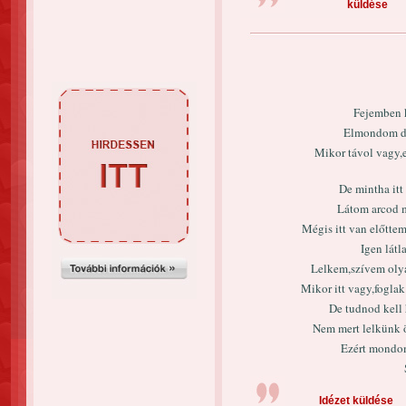
küldése
Fejemben k
Elmondom de
Mikor távol vagy,
De mintha itt 
Látom arcod m
Mégis itt van előttem
Igen lát
Lelkem,szívem olyan
Mikor itt vagy,foglak
De tudnod kell 
Nem mert lelkünk ös
Ezért mondom 
Idézet küldése