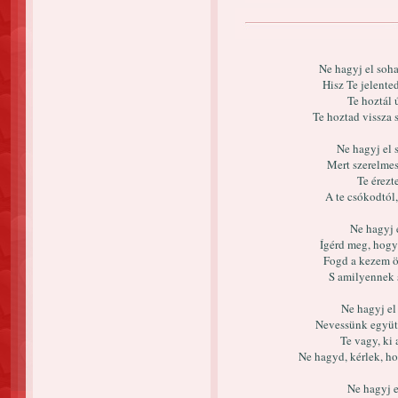
Ne hagyj el soha
Hisz Te jelente
Te hoztál 
Te hoztad vissza 
Ne hagyj el 
Mert szerelmes
Te érezt
A te csókodtól
Ne hagyj 
Ígérd meg, hogy 
Fogd a kezem ör
S amilyennek s
Ne hagyj el
Nevessünk együtt
Te vagy, ki 
Ne hagyd, kérlek, h
Ne hagyj el