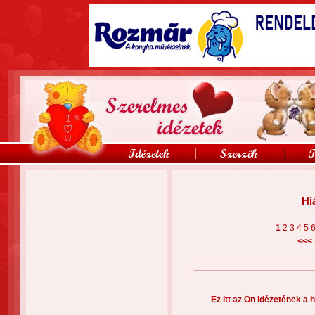
Hi
1
2
3
4
5
<<<
Ez itt az Ön idézetének a h