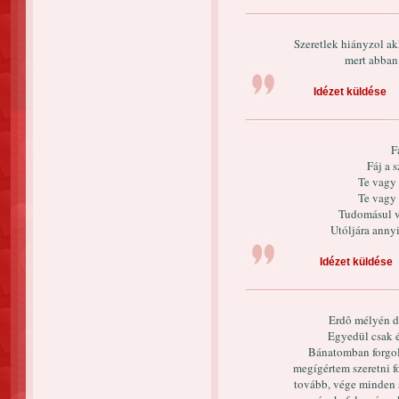
Szeretlek hiányzol ak
mert abban 
Idézet küldése
F
Fáj a 
Te vagy 
Te vagy 
Tudomásul v
Utóljára an
Idézet küldése
Erdô mélyén dú
Egyedül csak é
Bánatomban forgol
megígértem szeretni f
tovább, vége minden