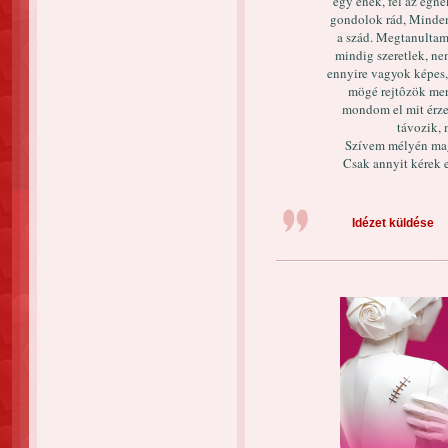
egy ének, fel az égn
gondolok rád, Minde
a szád. Megtanultam 
mindig szeretlek, ne
ennyire vagyok képes,
mögé rejtôzök mert
mondom el mit érzek
távozik, 
Szívem mélyén mag
Csak annyit kérek 
Idézet küldése