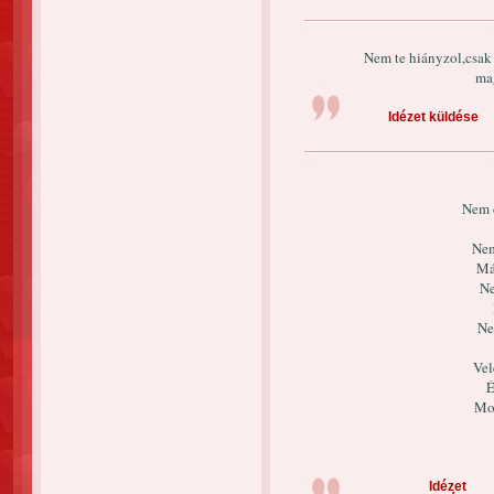
Nem te hiányzol,csak 
ma
Idézet küldése
Nem o
Nem
Má
Ne
Ne
Vel
É
Mos
Idézet