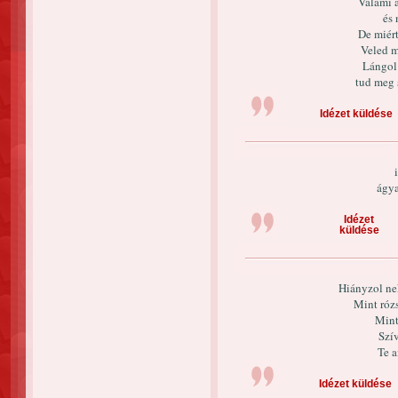
Valami 
és 
De miért
Veled m
Lángol 
tud meg 
Idézet küldése
ágy
Idézet
küldése
Hiányzol ne
Mint rózs
Mint
Szí
Te 
Idézet küldése