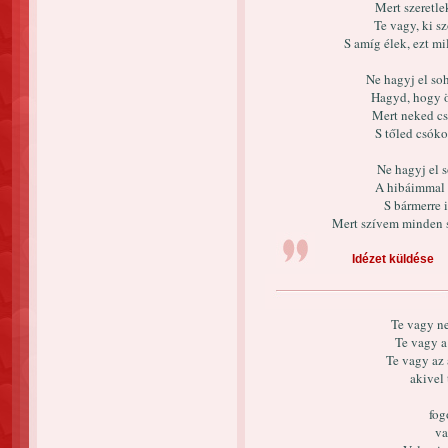
Mert szeretle
Te vagy, ki 
S amíg élek, ezt 
Ne hagyj el so
Hagyd, hogy 
Mert neked cs
S tőled csóko
Ne hagyj el 
A hibáimmal e
S bármerre 
Mert szívem minden sz
Idézet küldése
Te vagy ne
Te vagy a
Te vagy az 
akivel
fog
va