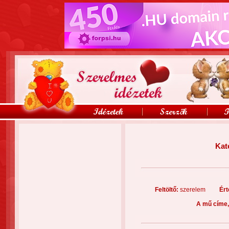
Kat
Feltöltő:
szerelem
Ért
A mű címe,