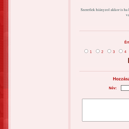
Szeretlek hiányzol akkor is ha
va
Ér
1
2
3
4
Hozzász
Név: