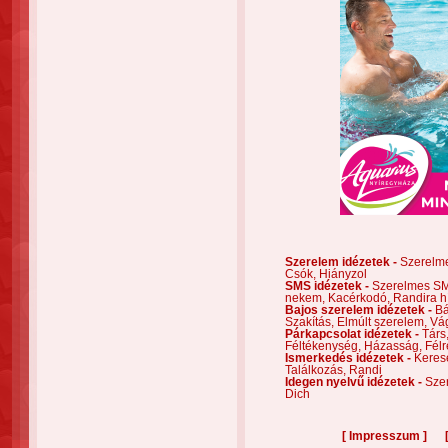
Szerelem idézetek -
Szerelm
Csók,
Hiányzol
SMS idézetek -
Szerelmes S
nekem,
Kacérkodó,
Randira h
Bajos szerelem idézetek -
Bá
Szakítás,
Elmúlt szerelem,
Vá
Párkapcsolat idézetek -
Társ
Féltékenység,
Házasság,
Félr
Ismerkedés idézetek -
Keres
Találkozás,
Randi
Idegen nyelvű idézetek -
Szer
Dich
[
]
Impresszum