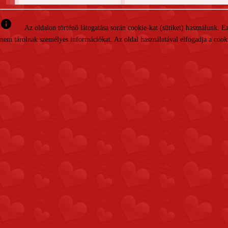
info
Az oldalon történő látogatása során cookie-kat (sütiket) használunk. 
nem tárolnak személyes információkat. Az oldal használatával elfogadja a cooki