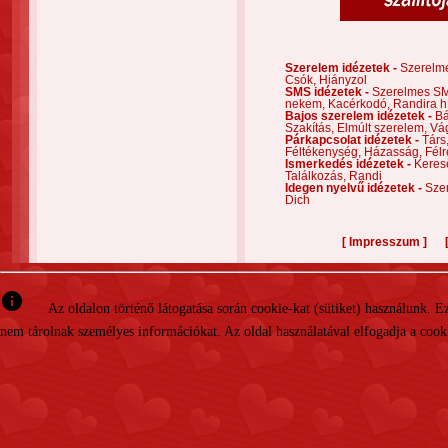
Szerelem idézetek -
Szerelm
Csók,
Hiányzol
SMS idézetek -
Szerelmes S
nekem,
Kacérkodó,
Randira h
Bajos szerelem idézetek -
Bá
Szakítás,
Elmúlt szerelem,
Vá
Párkapcsolat idézetek -
Társ
Féltékenység,
Házasság,
Félr
Ismerkedés idézetek -
Keres
Találkozás,
Randi
Idegen nyelvű idézetek -
Szer
Dich
[
]
Impresszum
info
Az oldalon történő látogatása során cookie-kat (sütiket) használunk. 
nem tárolnak személyes információkat. Az oldal használatával elfogadja a cooki