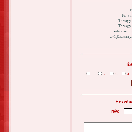
F
Fáj a 
Te vagy 
Te vagy 
Tudomásul v
Utóljára an
Ér
1
2
3
4
Hozzász
Név: