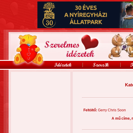
Kat
Feltöltő:
Gerry Chris Soo
A mű címe, 