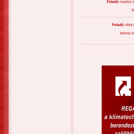
Feladó:
marton 
N
Feladó:
réka 
benne vo