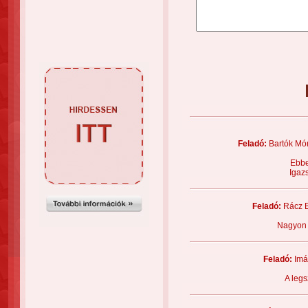
Feladó:
Bartók Mó
Ebbe
Igazs
Feladó:
Rácz 
Nagyon 
Feladó:
Im
A legs