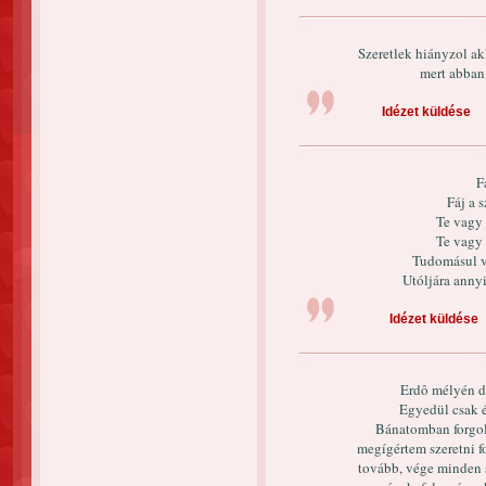
Szeretlek hiányzol ak
mert abban 
Idézet küldése
F
Fáj a 
Te vagy 
Te vagy 
Tudomásul v
Utóljára an
Idézet küldése
Erdô mélyén dú
Egyedül csak é
Bánatomban forgol
megígértem szeretni f
tovább, vége minden