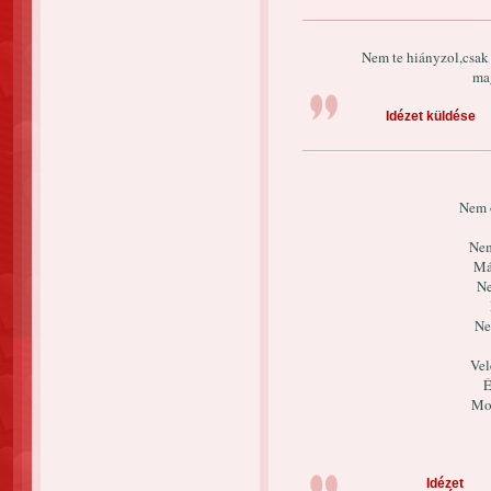
Nem te hiányzol,csak 
ma
Idézet küldése
Nem o
Nem
Má
Ne
Ne
Vel
É
Mos
Idézet