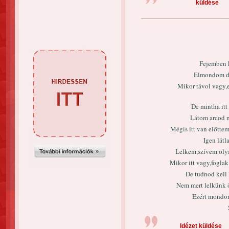
küldése
Fejemben k
Elmondom de
Mikor távol vagy,
De mintha itt 
Látom arcod m
Mégis itt van előttem
Igen lát
Lelkem,szívem olyan
Mikor itt vagy,foglak
De tudnod kell 
Nem mert lelkünk ös
Ezért mondom 
Idézet küldése