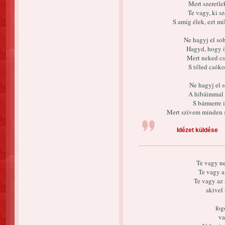
Mert szeretle
Te vagy, ki 
S amíg élek, ezt 
Ne hagyj el so
Hagyd, hogy 
Mert neked cs
S tőled csóko
Ne hagyj el 
A hibáimmal e
S bármerre 
Mert szívem minden sz
Idézet küldése
Te vagy ne
Te vagy a
Te vagy az 
akivel
fog
va