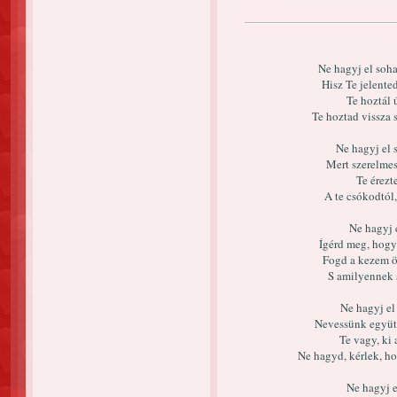
Ne hagyj el soha
Hisz Te jelente
Te hoztál 
Te hoztad vissza 
Ne hagyj el 
Mert szerelmes
Te érezt
A te csókodtól
Ne hagyj 
Ígérd meg, hogy 
Fogd a kezem ör
S amilyennek s
Ne hagyj el
Nevessünk együtt
Te vagy, ki 
Ne hagyd, kérlek, h
Ne hagyj el