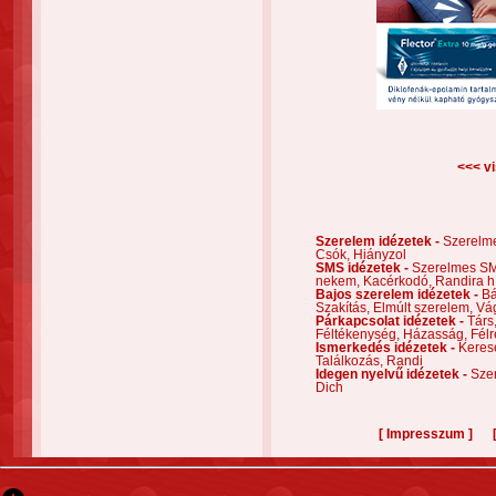
<<< vi
Szerelem idézetek -
Szerelm
Csók,
Hiányzol
SMS idézetek -
Szerelmes S
nekem,
Kacérkodó,
Randira h
Bajos szerelem idézetek -
Bá
Szakítás,
Elmúlt szerelem,
Vá
Párkapcsolat idézetek -
Társ
Féltékenység,
Házasság,
Félr
Ismerkedés idézetek -
Keres
Találkozás,
Randi
Idegen nyelvű idézetek -
Szer
Dich
[
]
Impresszum