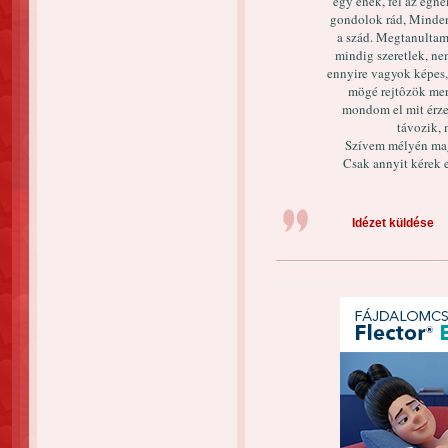
egy ének, fel az égn
gondolok rád, Minde
a szád. Megtanultam 
mindig szeretlek, ne
ennyire vagyok képes,
mögé rejtôzök mert
mondom el mit érzek
távozik, 
Szívem mélyén mag
Csak annyit kérek 
Idézet küldése