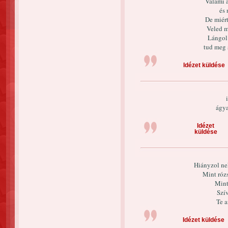
Valami 
és 
De miért
Veled m
Lángol 
tud meg 
Idézet küldése
ágy
Idézet
küldése
Hiányzol ne
Mint rózs
Mint
Szí
Te 
Idézet küldése