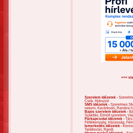
<<< vis
Szerelem idézetek -
Szerelm
Csók,
Hiányzol
SMS idézetek -
Szerelmes S
nekem,
Kacérkodó,
Randira h
Bajos szerelem idézetek -
Bá
Szakítás,
Elmúlt szerelem,
Vá
Párkapcsolat idézetek -
Társ
Féltékenység,
Házasság,
Félr
Ismerkedés idézetek -
Keres
Találkozás,
Randi