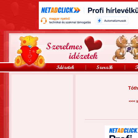
Tóth
<<<
s