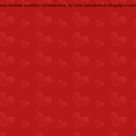
nem tárolnak személyes információkat. Az oldal használatával elfogadja a cooki