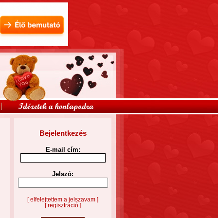
Bejelentkezés
E-mail cím:
Jelszó:
[ elfelejtettem a jelszavam ]
[ regisztráció ]