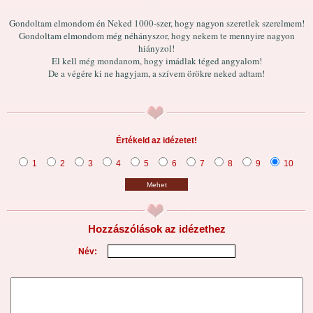
Gondoltam elmondom én Neked 1000-szer, hogy nagyon szeretlek szerelmem!
Gondoltam elmondom még néhányszor, hogy nekem te mennyire nagyon
hiányzol!
El kell még mondanom, hogy imádlak téged angyalom!
De a végére ki ne hagyjam, a szívem örökre neked adtam!
Értékeld az idézetet!
1
2
3
4
5
6
7
8
9
10
Mehet
Hozzászólások az idézethez
Név: