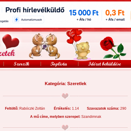
Kategória:
Szeretlek
Feltöltő:
Rabóczki Zoltán
Értékelés:
1.14
Szavazatok száma:
290
A mű címe, melyben szerepel:
Szandimnak