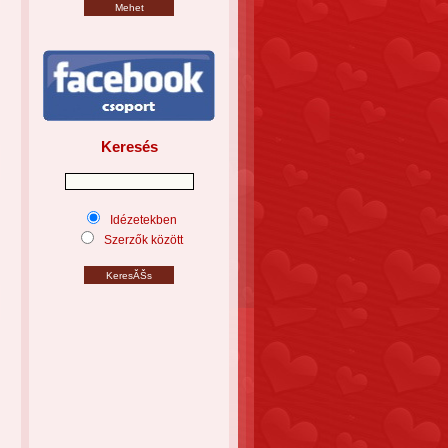
Keresés
Idézetekben
Szerzők között