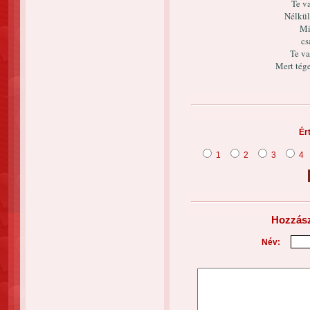
Te v
Nélkül
Mi
cs
Te va
Mert tég
Ér
1
2
3
4
Hozzász
Név: