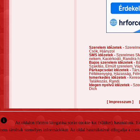
Szerelem idézetek -
Szerelm
Csók,
Hiányzol
SMS idézetek -
Szerelmes S
nekem,
Kacérkodó,
Randira h
Bajos szerelem idézetek -
Bá
Szakítás,
Elmúlt szerelem,
Vá
Párkapcsolat idézetek -
Társ
Féltékenység,
Házasság,
Félr
Ismerkedés idézetek -
Keres
Találkozás,
Randi
Idegen nyelvű idézetek -
Szer
Dich
[
]
Impresszum
info
Az oldalon történő látogatása során cookie-kat (sütiket) használunk. 
nem tárolnak személyes információkat. Az oldal használatával elfogadja a cooki