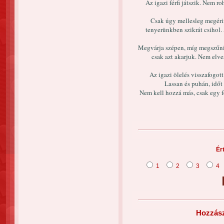
Az igazi férfi játszik. Nem ro
Csak úgy mellesleg megérin
tenyerünkben szikrát csihol. 
Megvárja szépen, míg megszűnik
csak azt akarjuk. Nem elv
Az igazi ölelés visszafogott
Lassan és puhán, idő
Nem kell hozzá más, csak egy fér
Ér
1
2
3
4
Hozzász