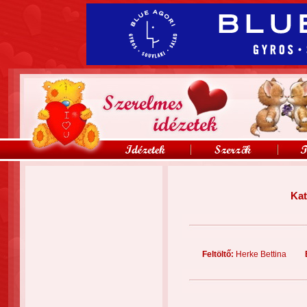
Kat
Feltöltő:
Herke Bettina