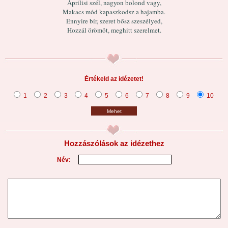
Áprilisi szél, nagyon bolond vagy,
Makacs mód kapaszkodsz a hajamba.
Ennyire bír, szeret bősz szeszélyed,
Hozzál örömöt, meghitt szerelmet.
Értékeld az idézetet!
1
2
3
4
5
6
7
8
9
10
Mehet
Hozzászólások az idézethez
Név: