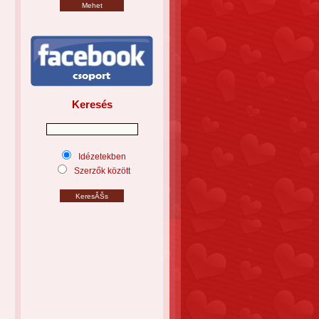
Keresés
Idézetekben
Szerzők között