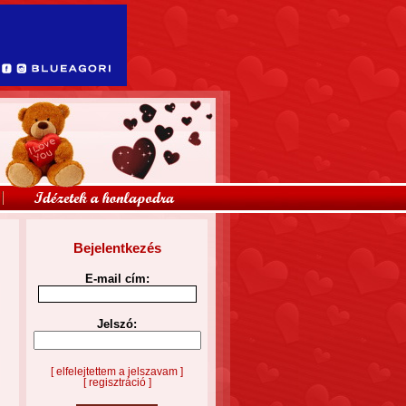
Bejelentkezés
E-mail cím:
Jelszó:
[ elfelejtettem a jelszavam ]
[ regisztráció ]