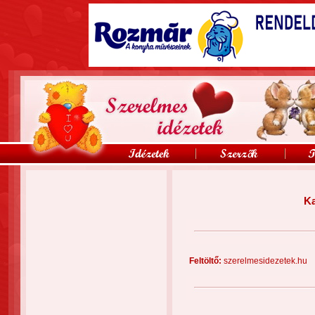
Ka
Feltöltő:
szerelmesidezetek