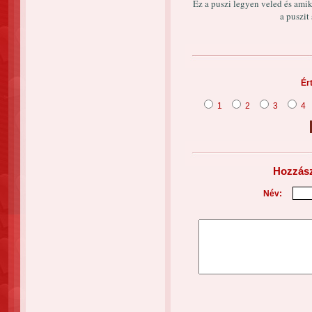
Ez a puszi legyen veled és amik
a puszit
Ér
1
2
3
4
Hozzász
Név: