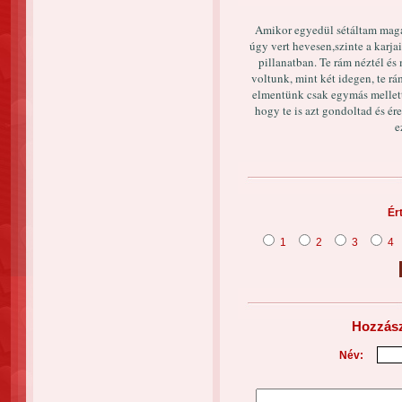
Amikor egyedül sétáltam magá
úgy vert hevesen,szinte a karj
pillanatban. Te rám néztél és
voltunk, mint két idegen, te rá
elmentünk csak egymás mellett
hogy te is azt gondoltad és ér
e
Ér
1
2
3
4
Hozzász
Név: