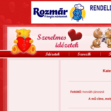
Kate
Feltöltő:
horváth jánosné
A mű címe, mel