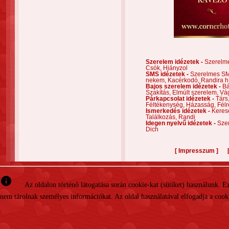
Szerelem idézetek -
Szerelm
Csók,
Hiányzol
SMS idézetek -
Szerelmes S
nekem,
Kacérkodó,
Randira h
Bajos szerelem idézetek -
Bá
Szakítás,
Elmúlt szerelem,
Vá
Párkapcsolat idézetek -
Társ
Féltékenység,
Házasság,
Félr
Ismerkedés idézetek -
Keres
Találkozás,
Randi
Idegen nyelvű idézetek -
Szer
Dich
[
]
Impresszum
info
Az oldalon történő látogatása során cookie-kat (sütiket) használunk. 
nem tárolnak személyes információkat. Az oldal használatával elfogadja a cooki