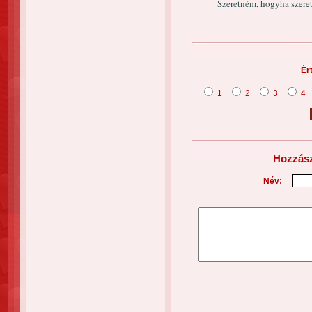
Szeretném, hogyha szeret
Ér
1
2
3
4
Hozzász
Név: