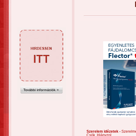
Szerelem idézetek -
Szerelm
Csók,
Hiányzol