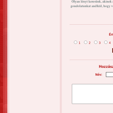
Olyan lényt keresünk, akinek 
gondolatunkat anélkül, hogy va
Ér
1
2
3
4
Hozzász
Név: