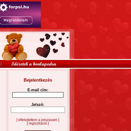
Bejelentkezés
E-mail cím:
Jelszó:
[ elfelejtettem a jelszavam ]
[ regisztráció ]