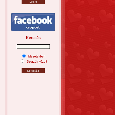
Keresés
Idézetekben
Szerzők között