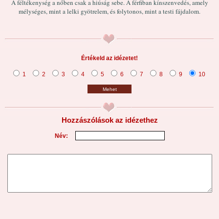
A féltékenység a nőben csak a hiúság sebe. A férfiban kínszenvedés, amely
mélységes, mint a lelki gyötrelem, és folytonos, mint a testi fájdalom.
Értékeld az idézetet!
1
2
3
4
5
6
7
8
9
10
Mehet
Hozzászólások az idézethez
Név: