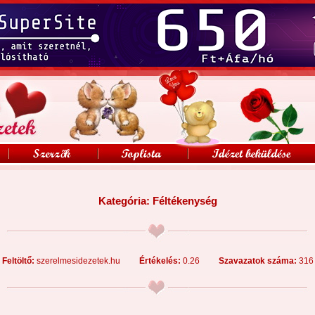
Kategória:
Féltékenység
Feltöltő:
szerelmesidezetek.hu
Értékelés:
0.26
Szavazatok száma:
316