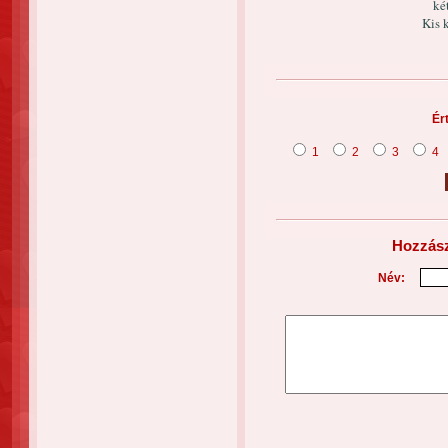
ké
Kis 
Ér
1
2
3
4
Hozzász
Név: