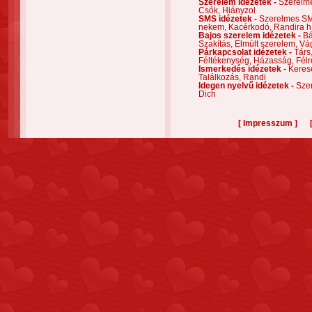
Szerelem idézetek -
Szerelm
Csók,
Hiányzol
SMS idézetek -
Szerelmes S
nekem,
Kacérkodó,
Randira h
Bajos szerelem idézetek -
Bá
Szakítás,
Elmúlt szerelem,
Vá
Párkapcsolat idézetek -
Társ
Féltékenység,
Házasság,
Félr
Ismerkedés idézetek -
Keres
Találkozás,
Randi
Idegen nyelvű idézetek -
Szer
Dich
[
]
Impresszum