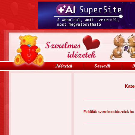
Kate
Feltöltő:
szerelmesidezete