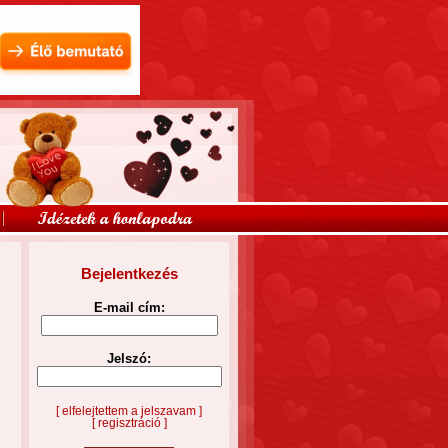
Bejelentkezés
E-mail cím:
Jelszó:
[ elfelejtettem a jelszavam ]
[ regisztráció ]