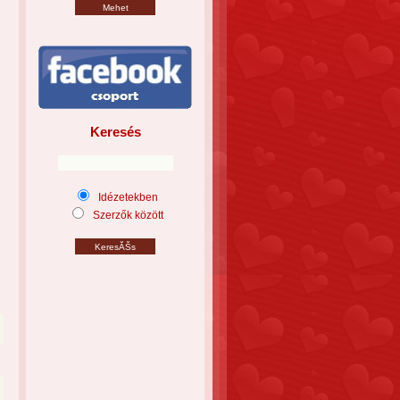
Keresés
Idézetekben
Szerzők között