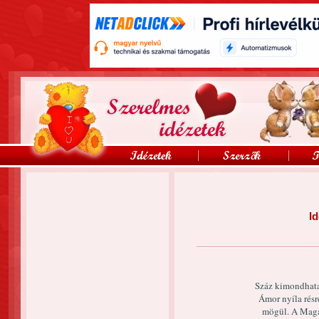
Id
Száz kimondhatat
Ámor nyíla résre
mögül. A Magá