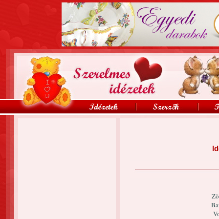
Id
Zö
Ba
Vo