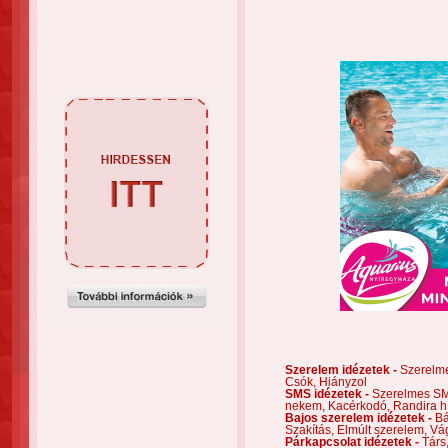
Szerelem idézetek -
Szerelm
Csók,
Hiányzol
SMS idézetek -
Szerelmes S
nekem,
Kacérkodó,
Randira h
Bajos szerelem idézetek -
Bá
Szakítás,
Elmúlt szerelem,
Vá
Párkapcsolat idézetek -
Társ