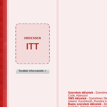
Szerelem idézetek -
Szerelm
Csók,
Hiányzol
SMS idézetek -
Szerelmes S
nekem,
Kacérkodó,
Randira h
Bajos szerelem idézetek -
Bá