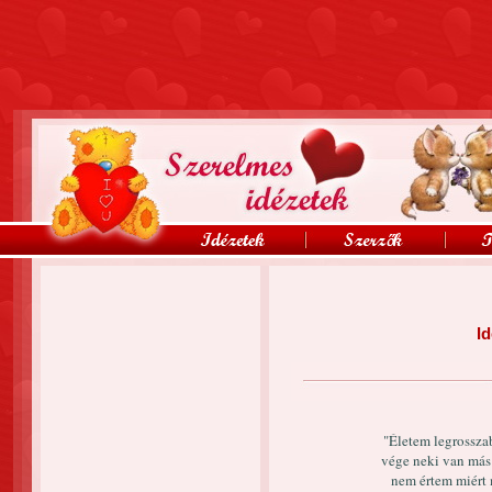
Id
"Életem legrossza
vége neki van más 
nem értem miért 