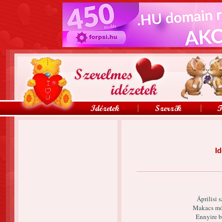
Id
Áprilisi 
Makacs mó
Ennyire bí