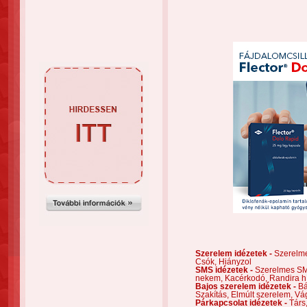
Szerelem idézetek -
Szerelm
Csók,
Hiányzol
SMS idézetek -
Szerelmes S
nekem,
Kacérkodó,
Randira h
Bajos szerelem idézetek -
Bá
Szakítás,
Elmúlt szerelem,
Vá
Párkapcsolat idézetek -
Társ