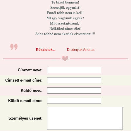
Te bízol bennem!
Szeretjük egymást!
Ennél több nem is kell!
MI így vagyunk egyek!
MI összetartozunk!
Nélküled nincs élet!
Soha többé nem akarlak elveszíteni!!!
Részletek...
Drobnyak Andras
Címzett neve:
Címzett e-mail címe:
Küldő neve:
Küldő e-mail címe:
Személyes üzenet
: