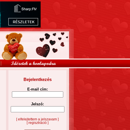
Bejelentkezés
E-mail cím:
Jelszó:
[ elfelejtettem a jelszavam ]
[ regisztráció ]