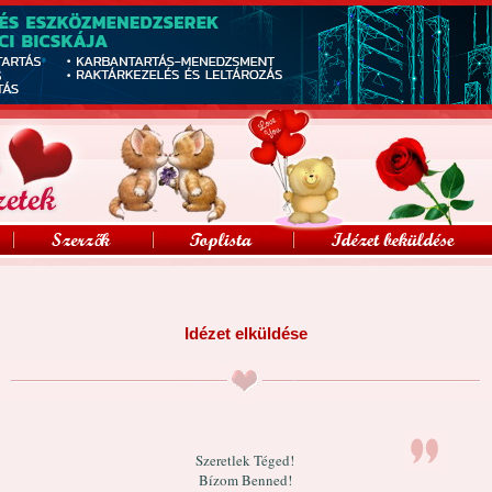
Idézet elküldése
Szeretlek Téged!
Bízom Benned!