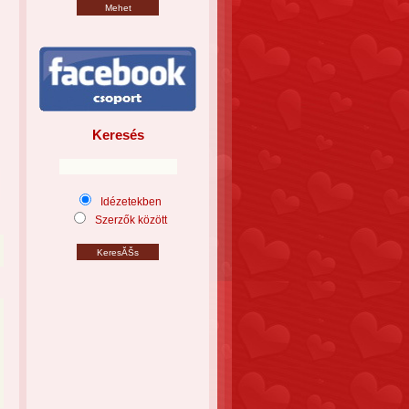
Keresés
Idézetekben
Szerzők között