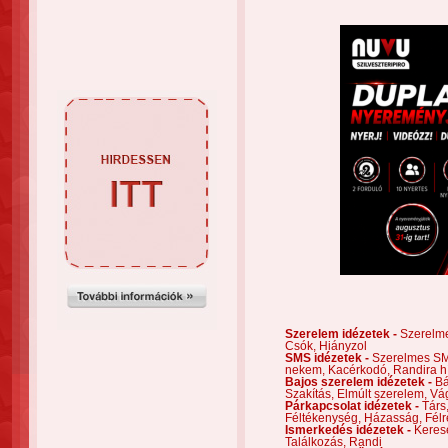
Szerelem idézetek -
Szerelm
Csók,
Hiányzol
SMS idézetek -
Szerelmes S
nekem,
Kacérkodó,
Randira h
Bajos szerelem idézetek -
Bá
Szakítás,
Elmúlt szerelem,
Vá
Párkapcsolat idézetek -
Társ
Féltékenység,
Házasság,
Félr
Ismerkedés idézetek -
Keres
Találkozás,
Randi