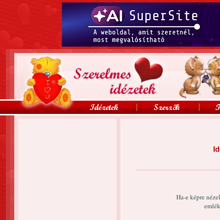
Id
Ha-e képre nézel
emlék 