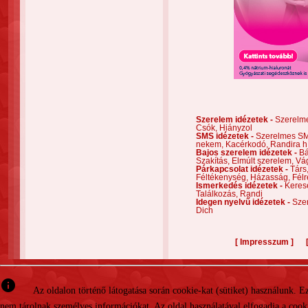
Szerelem idézetek -
Szerelm
Csók,
Hiányzol
SMS idézetek -
Szerelmes S
nekem,
Kacérkodó,
Randira h
Bajos szerelem idézetek -
Bá
Szakítás,
Elmúlt szerelem,
Vá
Párkapcsolat idézetek -
Társ
Féltékenység,
Házasság,
Félr
Ismerkedés idézetek -
Keres
Találkozás,
Randi
Idegen nyelvű idézetek -
Szer
Dich
[
]
Impresszum
info
Az oldalon történő látogatása során cookie-kat (sütiket) használunk. 
nem tárolnak személyes információkat. Az oldal használatával elfogadja a cooki