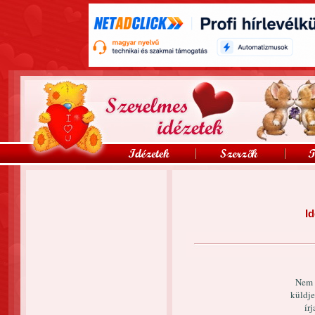
Id
Nem 
küldje
írj