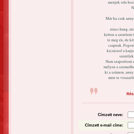
menjek oda hozz
N
Már ha csak anny
nincs hang, mi
ketten a szerelem 
te meg én, de ki
csapnak. Fogom
kicsúszol a karj
szeretlek
Nem szaporítom a
mélyen a szemedbe 
ki a számon, anny
mire te visszaöl
Rész
Címzett neve:
Címzett e-mail címe: