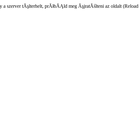
a szerver tĂşlterhelt, prĂłbĂĄld meg ĂşjratĂślteni az oldalt (Reloa