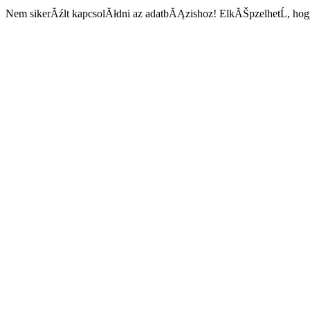
Nem sikerĂźlt kapcsolĂłdni az adatbĂĄzishoz! ElkĂŠpzelhetĹ, hogy 