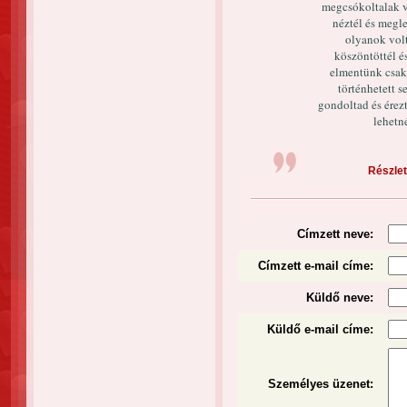
megcsókoltalak v
néztél és megle
olyanok volt
köszöntöttél é
elmentünk csak
történhetett s
gondoltad és érez
lehetn
Részlet
Címzett neve:
Címzett e-mail címe:
Küldő neve:
Küldő e-mail címe:
Személyes üzenet
: