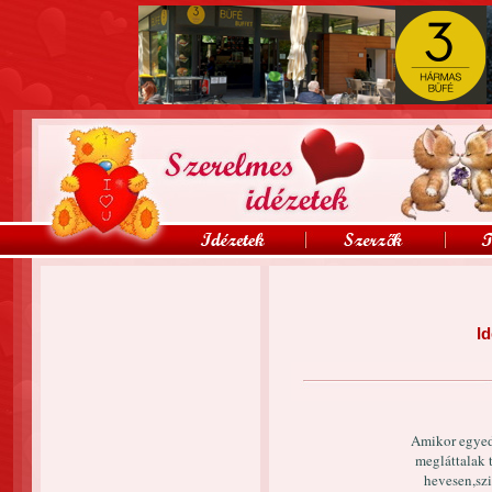
Id
Amikor egyed
megláttalak 
hevesen,szi