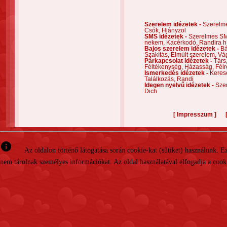
Szerelem idézetek -
Szerelm
Csók,
Hiányzol
SMS idézetek -
Szerelmes S
nekem,
Kacérkodó,
Randira h
Bajos szerelem idézetek -
Bá
Szakítás,
Elmúlt szerelem,
Vá
Párkapcsolat idézetek -
Társ
Féltékenység,
Házasság,
Félr
Ismerkedés idézetek -
Keres
Találkozás,
Randi
Idegen nyelvű idézetek -
Szer
Dich
[
]
Impresszum
info
Az oldalon történő látogatása során cookie-kat (sütiket) használunk. 
nem tárolnak személyes információkat. Az oldal használatával elfogadja a cooki