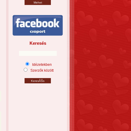
Keresés
Idézetekben
Szerzők között