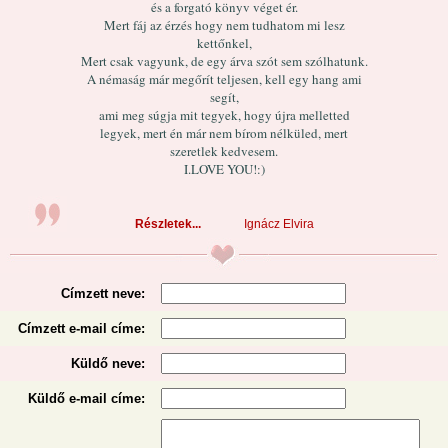
és a forgató könyv véget ér.
Mert fáj az érzés hogy nem tudhatom mi lesz
kettőnkel,
Mert csak vagyunk, de egy árva szót sem szólhatunk.
A némaság már megőrít teljesen, kell egy hang ami
segít,
ami meg súgja mit tegyek, hogy újra melletted
legyek, mert én már nem bírom nélküled, mert
szeretlek kedvesem.
I.LOVE YOU!:)
Részletek...
Ignácz Elvira
Címzett neve:
Címzett e-mail címe:
Küldő neve:
Küldő e-mail címe: