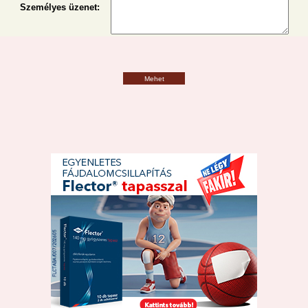
Személyes üzenet
:
Mehet