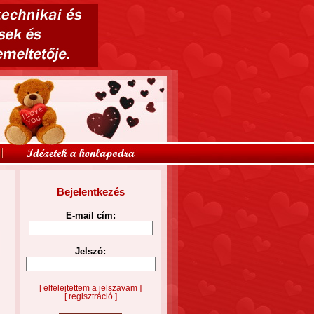
Bejelentkezés
E-mail cím:
Jelszó:
[ elfelejtettem a jelszavam ]
[ regisztráció ]