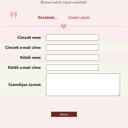
Hiszen tudod, téged szeretlek!
Részletek...
Dombi László
Címzett neve:
Címzett e-mail címe:
Küldő neve:
Küldő e-mail címe:
Személyes üzenet
:
Mehet