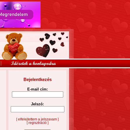
Bejelentkezés
E-mail cím:
Jelszó:
[ elfelejtettem a jelszavam ]
[ regisztráció ]