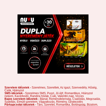
Szerelem idézetek -
Szerelmes,
Szeretlek,
Az igazi,
Szenvedély,
Hűség,
Csók,
Hiányzol
SMS idézetek -
Szerelmes SMS,
Puszi,
Jó éjt!,
Romantikus,
Hiányzol
nekem,
Kacérkodó,
Randira hívlak,
Cuki,
Valentin-nap,
Vicces
Bajos szerelem idézetek -
Bánat,
Reménytelenség,
Csalódás,
Megcsalás,
Szakítás,
Elmúlt szerelem,
Vágyakozás,
Remény,
Újrakezdés
Párkapcsolat idézetek -
Társ,
Szeretet,
Romantika,
Boldogság,
Bizalom,