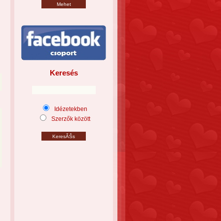
Keresés
Idézetekben
Szerzők között