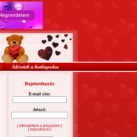
Bejelentkezés
E-mail cím:
Jelszó:
[ elfelejtettem a jelszavam ]
[ regisztráció ]