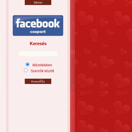
Keresés
Idézetekben
Szerzők között