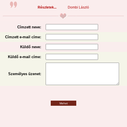
Részletek...
Dombi László
Címzett neve:
Címzett e-mail címe:
Küldő neve:
Küldő e-mail címe:
Személyes üzenet
:
Mehet