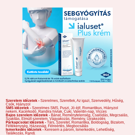
Szerelem idézetek -
Szerelmes,
Szeretlek,
Az igazi,
Szenvedély,
Hűség,
Csók,
Hiányzol
SMS idézetek -
Szerelmes SMS,
Puszi,
Jó éjt!,
Romantikus,
Hiányzol
nekem,
Kacérkodó,
Randira hívlak,
Cuki,
Valentin-nap,
Vicces
Bajos szerelem idézetek -
Bánat,
Reménytelenség,
Csalódás,
Megcsalás,
Szakítás,
Elmúlt szerelem,
Vágyakozás,
Remény,
Újrakezdés
Párkapcsolat idézetek -
Társ,
Szeretet,
Romantika,
Boldogság,
Bizalom,
Féltékenység,
Házasság,
Félreértés,
Megbocsátás
Ismerkedés idézetek -
Keresem a párom,
Ismerkedés,
Lehetőség,
Találkozás,
Randi