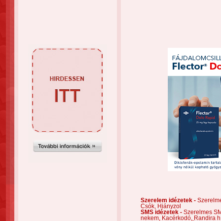
Szerelem idézetek -
Szerelm
Csók,
Hiányzol
SMS idézetek -
Szerelmes S
nekem,
Kacérkodó,
Randira h