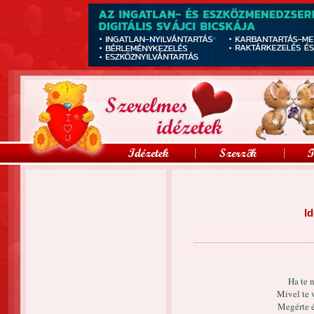
Id
Ha te 
Mivel te 
Megérte 