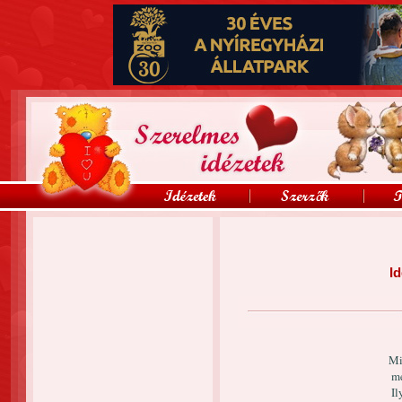
Id
Mi
me
Il