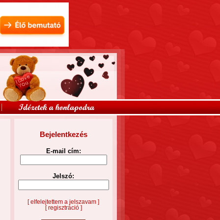
Bejelentkezés
E-mail cím:
Jelszó:
[ elfelejtettem a jelszavam ]
[ regisztráció ]