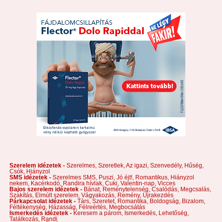
Szerelem idézetek -
Szerelmes,
Szeretlek,
Az igazi,
Szenvedély,
Hűség,
Csók,
Hiányzol
SMS idézetek -
Szerelmes SMS,
Puszi,
Jó éjt!,
Romantikus,
Hiányzol
nekem,
Kacérkodó,
Randira hívlak,
Cuki,
Valentin-nap,
Vicces
Bajos szerelem idézetek -
Bánat,
Reménytelenség,
Csalódás,
Megcsalás,
Szakítás,
Elmúlt szerelem,
Vágyakozás,
Remény,
Újrakezdés
Párkapcsolat idézetek -
Társ,
Szeretet,
Romantika,
Boldogság,
Bizalom,
Féltékenység,
Házasság,
Félreértés,
Megbocsátás
Ismerkedés idézetek -
Keresem a párom,
Ismerkedés,
Lehetőség,
Találkozás,
Randi