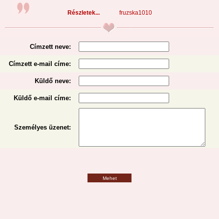
Részletek...
fruzska1010
Címzett neve:
Címzett e-mail címe:
Küldő neve:
Küldő e-mail címe:
Személyes üzenet
:
Mehet