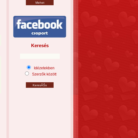
Keresés
Idézetekben
Szerzők között