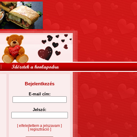
Bejelentkezés
E-mail cím:
Jelszó:
[ elfelejtettem a jelszavam ]
[ regisztráció ]