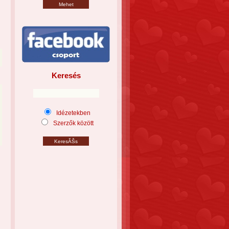
Keresés
Idézetekben
Szerzők között