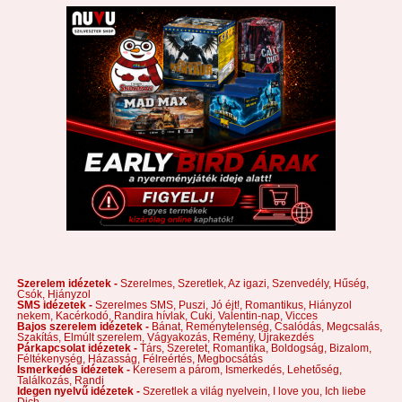
Szerelem idézetek -
Szerelmes,
Szeretlek,
Az igazi,
Szenvedély,
Hűség,
Csók,
Hiányzol
SMS idézetek -
Szerelmes SMS,
Puszi,
Jó éjt!,
Romantikus,
Hiányzol
nekem,
Kacérkodó,
Randira hívlak,
Cuki,
Valentin-nap,
Vicces
Bajos szerelem idézetek -
Bánat,
Reménytelenség,
Csalódás,
Megcsalás,
Szakítás,
Elmúlt szerelem,
Vágyakozás,
Remény,
Újrakezdés
Párkapcsolat idézetek -
Társ,
Szeretet,
Romantika,
Boldogság,
Bizalom,
Féltékenység,
Házasság,
Félreértés,
Megbocsátás
Ismerkedés idézetek -
Keresem a párom,
Ismerkedés,
Lehetőség,
Találkozás,
Randi
Idegen nyelvű idézetek -
Szeretlek a világ nyelvein,
I love you,
Ich liebe