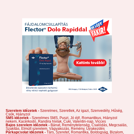
Szerelem idézetek -
Szerelmes,
Szeretlek,
Az igazi,
Szenvedély,
Hűség,
Csók,
Hiányzol
SMS idézetek -
Szerelmes SMS,
Puszi,
Jó éjt!,
Romantikus,
Hiányzol
nekem,
Kacérkodó,
Randira hívlak,
Cuki,
Valentin-nap,
Vicces
Bajos szerelem idézetek -
Bánat,
Reménytelenség,
Csalódás,
Megcsalás,
Szakítás,
Elmúlt szerelem,
Vágyakozás,
Remény,
Újrakezdés
Párkapcsolat idézetek -
Társ,
Szeretet,
Romantika,
Boldogság,
Bizalom,