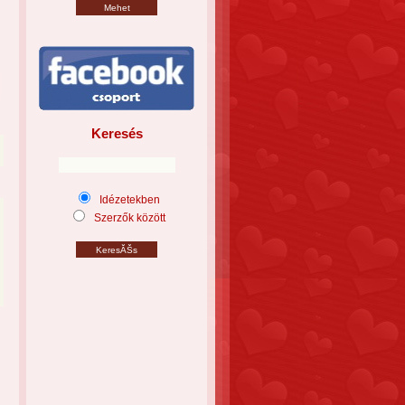
Keresés
Idézetekben
Szerzők között