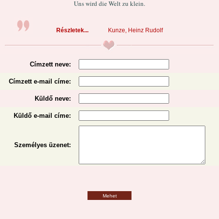
Uns wird die Welt zu klein.
Részletek...
Kunze, Heinz Rudolf
Címzett neve:
Címzett e-mail címe:
Küldő neve:
Küldő e-mail címe:
Személyes üzenet
:
Mehet