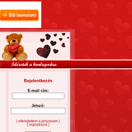
Bejelentkezés
E-mail cím:
Jelszó:
[ elfelejtettem a jelszavam ]
[ regisztráció ]