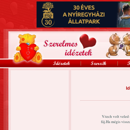
Id
V-tech volt veled
fáj.Ha mégis viss