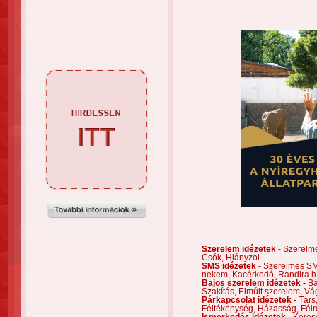
Szerelem idézetek -
Szerelm
Csók,
Hiányzol
SMS idézetek -
Szerelmes S
nekem,
Kacérkodó,
Randira h
Bajos szerelem idézetek -
Bá
Szakítás,
Elmúlt szerelem,
Vá
Párkapcsolat idézetek -
Társ
Féltékenység,
Házasság,
Félr