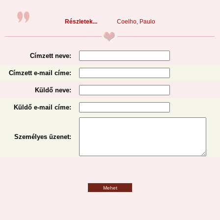
Részletek...
Coelho, Paulo
Címzett neve:
Címzett e-mail címe:
Küldő neve:
Küldő e-mail címe:
Személyes üzenet
:
Mehet