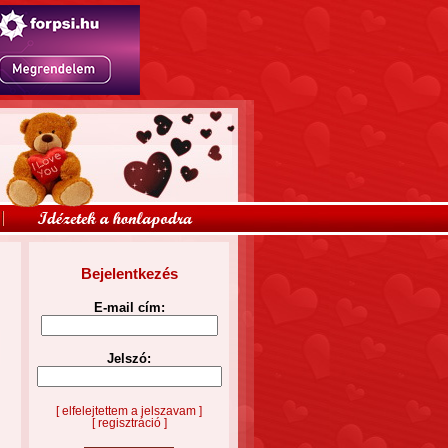
Bejelentkezés
E-mail cím:
Jelszó:
[ elfelejtettem a jelszavam ]
[ regisztráció ]