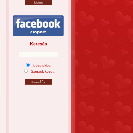
Keresés
Idézetekben
Szerzők között