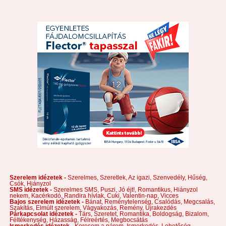
Szerelem idézetek -
Szerelmes,
Szeretlek,
Az igazi,
Szenvedély,
Hűség,
Csók,
Hiányzol
SMS idézetek -
Szerelmes SMS,
Puszi,
Jó éjt!,
Romantikus,
Hiányzol
nekem,
Kacérkodó,
Randira hívlak,
Cuki,
Valentin-nap,
Vicces
Bajos szerelem idézetek -
Bánat,
Reménytelenség,
Csalódás,
Megcsalás,
Szakítás,
Elmúlt szerelem,
Vágyakozás,
Remény,
Újrakezdés
Párkapcsolat idézetek -
Társ,
Szeretet,
Romantika,
Boldogság,
Bizalom,
Féltékenység,
Házasság,
Félreértés,
Megbocsátás