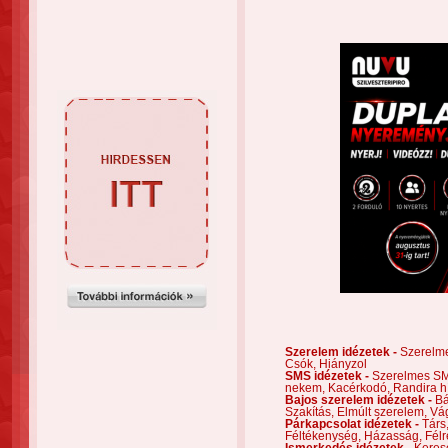
Szerelem idézetek -
Szerelm
Csók,
Hiányzol
SMS idézetek -
Szerelmes S
nekem,
Kacérkodó,
Randira h
Bajos szerelem idézetek -
Bá
Szakítás,
Elmúlt szerelem,
Vá
Párkapcsolat idézetek -
Társ
Féltékenység,
Házasság,
Félr