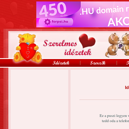
Id
Ez a puszi legyen 
tedd oda a telefo