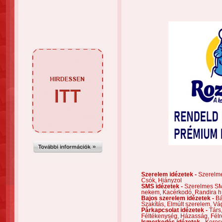
Szerelem idézetek -
Szerelm
Csók,
Hiányzol
SMS idézetek -
Szerelmes S
nekem,
Kacérkodó,
Randira h
Bajos szerelem idézetek -
Bá
Szakítás,
Elmúlt szerelem,
Vá
Párkapcsolat idézetek -
Társ
Féltékenység,
Házasság,
Félr