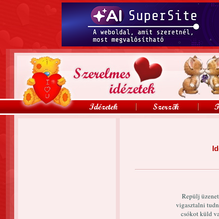
Id
Repülj üzenet,
vigasztalni tudn
csókot küld v