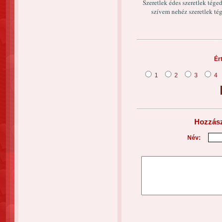
Szeretlek édes szeretlek tége
szívem nehéz szeretlek tég
Ér
1
2
3
4
Hozzász
Név: