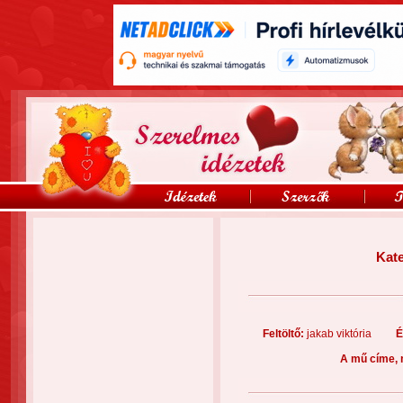
Kat
Feltöltő:
jakab viktória
É
A mű címe, 