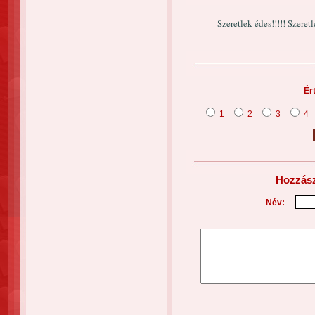
Szeretlek édes!!!!! Szeret
Ér
1
2
3
4
Hozzász
Név: