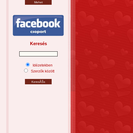
Keresés
Idézetekben
Szerzők között