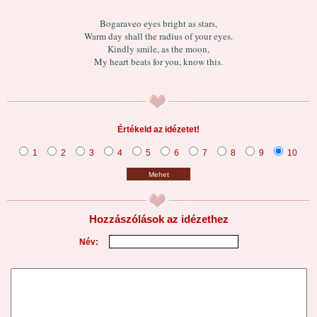
Bogaraveo eyes bright as stars,
Warm day shall the radius of your eyes.
Kindly smile, as the moon,
My heart beats for you, know this.
Értékeld az idézetet!
1
2
3
4
5
6
7
8
9
10
Mehet
Hozzászólások az idézethez
Név: