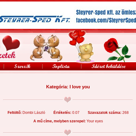
Kategória:
I love you
Feltöltő:
Dombi László
Értékelés:
0.07
Szavazatok száma:
268
A mű címe, melyben szerepel:
Your eyes