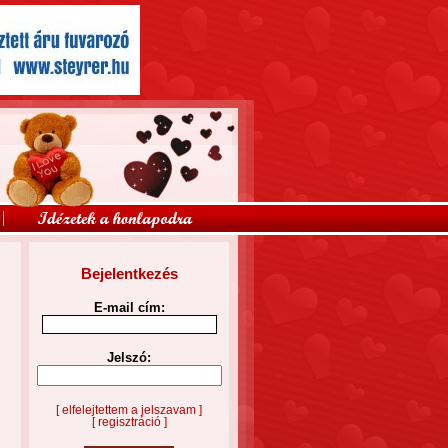
Bejelentkezés
E-mail cím:
Jelszó:
[ elfelejtettem a jelszavam ]
[ regisztráció ]