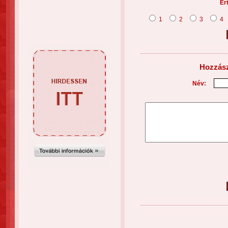
Ér
1
2
3
4
Hozzász
Név: