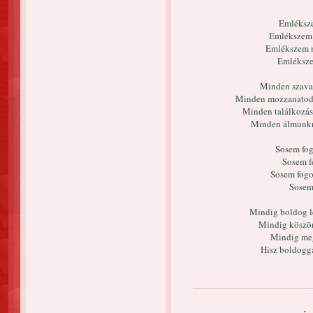
Emléksz
Emlékszem
Emlékszem m
Emléksz
Minden szavad
Minden mozzanatodr
Minden találkozásu
Minden álmunkr
Sosem fog
Sosem f
Sosem fogom
Sosem
Mindig boldog l
Mindig köszön
Mindig meg
Hisz boldoggá