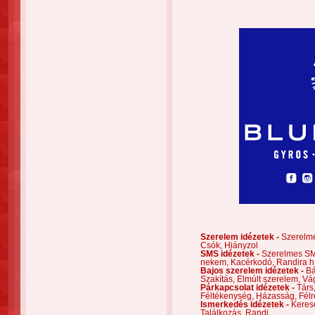
Szerelem idézetek -
Szerelm
Csók,
Hiányzol
SMS idézetek -
Szerelmes S
nekem,
Kacérkodó,
Randira h
Bajos szerelem idézetek -
Bá
Szakítás,
Elmúlt szerelem,
Vá
Párkapcsolat idézetek -
Társ
Féltékenység,
Házasság,
Félr
Ismerkedés idézetek -
Keres
Találkozás,
Randi