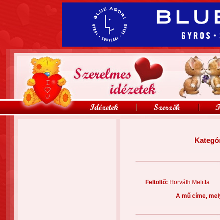
Kategó
Feltöltő:
Horváth Melitt
A mű címe, mel