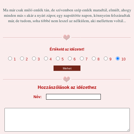
Ma már csak múló emlék tán, de szívemben szép emlék maradtál, elmúlt, ahogy
minden más s akár a nyári zápor, egy napsütötte napon, könnyeim felszáradtak
már, de tudom, soha többé nem leszel az nélkülem, aki mellettem voltál...
Értékeld az idézetet!
1
2
3
4
5
6
7
8
9
10
Mehet
Hozzászólások az idézethez
Név: