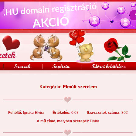
Kategória:
Elmúlt szerelem
Feltöltő:
Ignácz Elvira
Értékelés:
0.07
Szavazatok száma:
302
A mű címe, melyben szerepel:
Elvira