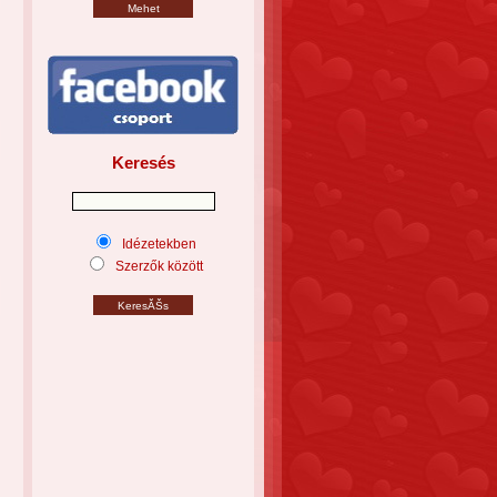
Keresés
Idézetekben
Szerzők között