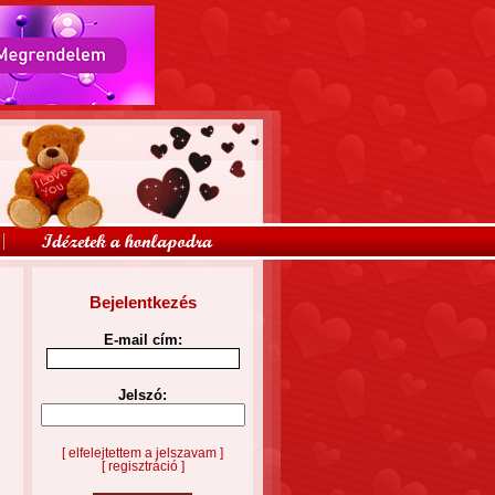
Bejelentkezés
E-mail cím:
Jelszó:
[ elfelejtettem a jelszavam ]
[ regisztráció ]