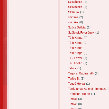
Szilvácska
(1)
Szilvácska
(1)
Szimi14
(1)
szintike
(2)
szintike
(0)
Szűcs Szilvia
(1)
Született Feleségek
(1)
Tóth Kinga
(4)
Tóth Kinga
(0)
Tóth Kinga
(0)
Tóth Kinga
(0)
T.G. Eszter
(1)
T.R. Apolló
(1)
Tabita
(1)
Tagore, Rabiranath
(3)
Tarlós B.
(1)
Tegző Helga
(1)
Teréz anya: Az élet himnusza
(
Thomson, Helen
(1)
Timike
(3)
Timike
(0)