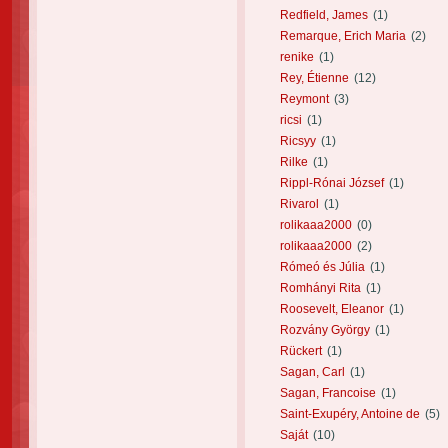
Redfield, James
(1)
Remarque, Erich Maria
(2)
renike
(1)
Rey, Étienne
(12)
Reymont
(3)
ricsi
(1)
Ricsyy
(1)
Rilke
(1)
Rippl-Rónai József
(1)
Rivarol
(1)
rolikaaa2000
(0)
rolikaaa2000
(2)
Rómeó és Júlia
(1)
Romhányi Rita
(1)
Roosevelt, Eleanor
(1)
Rozvány György
(1)
Rückert
(1)
Sagan, Carl
(1)
Sagan, Francoise
(1)
Saint-Exupéry, Antoine de
(5)
Saját
(10)