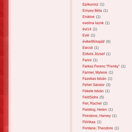
Epikurosz
(1)
Ernyey Béla
(1)
Erskine
(1)
evelina lazok
(1)
évi14
(1)
Eviii
(1)
évike96/saját/
(0)
Ewcsii
(1)
Eötvös József
(1)
Fanni
(1)
Farkas Ferenc "Frenky"
(1)
Farmer, Mylene
(1)
Fazekas István
(1)
Fehér Sándor
(3)
Fekete István
(1)
FeldSidra
(5)
Fiel, Rachel
(2)
Fielding, Helen
(1)
Firestone, Harvey
(1)
Flórikaa
(1)
Fontane, Theodore
(1)