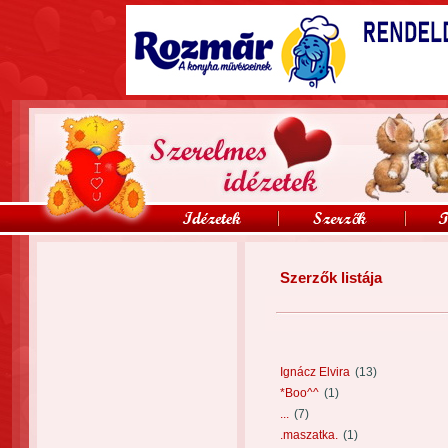
Szerzők listája
Ignácz Elvira
(13)
*Boo^^
(1)
...
(7)
.maszatka.
(1)