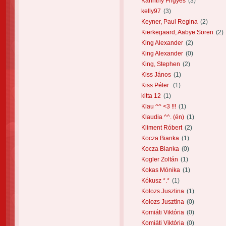
Karinthy Frigyes
(3)
kelly97
(3)
Keyner, Paul Regina
(2)
Kierkegaard, Aabye Sören
(2)
King Alexander
(2)
King Alexander
(0)
King, Stephen
(2)
Kiss János
(1)
Kiss Péter
(1)
kitta 12
(1)
Klau ^^ <3 !!!
(1)
Klaudia ^^. (én)
(1)
Kliment Róbert
(2)
Kocza Bianka
(1)
Kocza Bianka
(0)
Kogler Zoltán
(1)
Kokas Mónika
(1)
Kókusz *.*
(1)
Kolozs Jusztina
(1)
Kolozs Jusztina
(0)
Komiáti Viktória
(0)
Komiáti Viktória
(0)