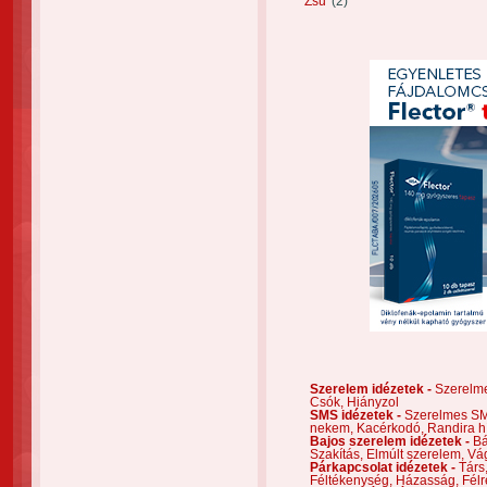
Zsu
(2)
Szerelem idézetek -
Szerelm
Csók,
Hiányzol
SMS idézetek -
Szerelmes S
nekem,
Kacérkodó,
Randira h
Bajos szerelem idézetek -
Bá
Szakítás,
Elmúlt szerelem,
Vá
Párkapcsolat idézetek -
Társ
Féltékenység,
Házasság,
Félr