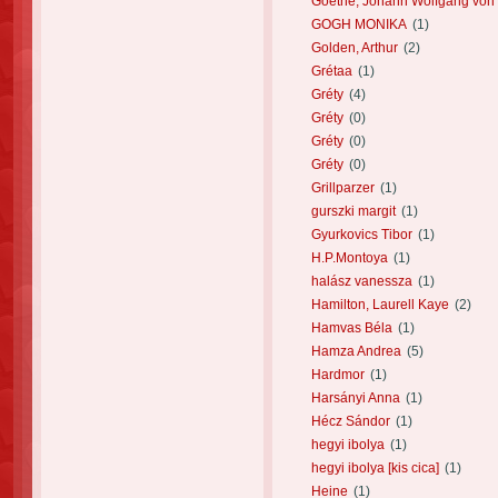
Goethe, Johann Wolfgang von
GOGH MONIKA
(1)
Golden, Arthur
(2)
Grétaa
(1)
Gréty
(4)
Gréty
(0)
Gréty
(0)
Gréty
(0)
Grillparzer
(1)
gurszki margit
(1)
Gyurkovics Tibor
(1)
H.P.Montoya
(1)
halász vanessza
(1)
Hamilton, Laurell Kaye
(2)
Hamvas Béla
(1)
Hamza Andrea
(5)
Hardmor
(1)
Harsányi Anna
(1)
Hécz Sándor
(1)
hegyi ibolya
(1)
hegyi ibolya [kis cica]
(1)
Heine
(1)