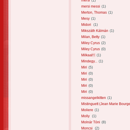
mersi
(1)
mersi messi
(1)
Merton, Thomas
(1)
Mesy
(1)
Midori
(1)
Mikszáth Kálmán
(1)
Milan, Betty
(1)
Miley Cyrus
(2)
Miley Cyrus
(0)
Milkaa
(1)
Mindegy...
(1)
Miri
(5)
Miri
(0)
Miri
(0)
Miri
(0)
Miri
(0)
missangelkitten
(1)
Mistinguett (Jean Marie Bourge
Moliere
(1)
Molly
(1)
Molnár Tóni
(8)
Moncsi
(2)