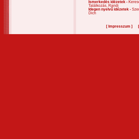
Ismerkedés idézetek -
Keres
Találkozás,
Randi
Idegen nyelvű idézetek -
Szer
Dich
[
]
Impresszum