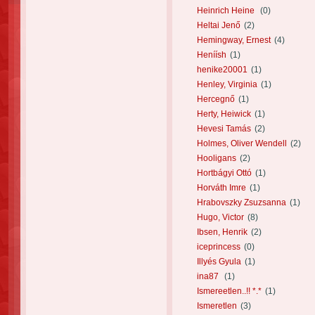
Heinrich Heine
(0)
Heltai Jenő
(2)
Hemingway, Ernest
(4)
Heníísh
(1)
henike20001
(1)
Henley, Virginia
(1)
Hercegnő
(1)
Herty, Heiwick
(1)
Hevesi Tamás
(2)
Holmes, Oliver Wendell
(2)
Hooligans
(2)
Hortbágyi Ottó
(1)
Horváth Imre
(1)
Hrabovszky Zsuzsanna
(1)
Hugo, Victor
(8)
Ibsen, Henrik
(2)
iceprincess
(0)
Illyés Gyula
(1)
ina87
(1)
Ismereetlen..!! *.*
(1)
Ismeretlen
(3)