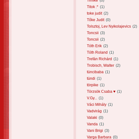
Timike
(0)
Titok :*
(1)
toke judit
(2)
Tőke Judit
(0)
Tolsztoj, Lev Nyikolajevics
(2)
Toncsii
(3)
Toncsii
(2)
Tóth Erik
(2)
Tóth Roland
(1)
Trefán Richárd
(1)
Trobisch, Walter
(2)
tüncibaba
(1)
tündi
(1)
törpike
(1)
Törzsök Csaba ♥
(1)
V.Gy...
(1)
Váci Mihály
(1)
Vadvirág
(1)
Valaki
(0)
Vanda
(1)
Vani Brigi
(3)
Varga Barbara
(0)