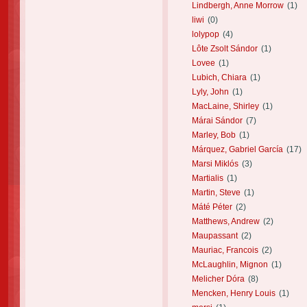
Lindbergh, Anne Morrow
(1)
liwi
(0)
lolypop
(4)
Lôte Zsolt Sándor
(1)
Lovee
(1)
Lubich, Chiara
(1)
Lyly, John
(1)
MacLaine, Shirley
(1)
Márai Sándor
(7)
Marley, Bob
(1)
Márquez, Gabriel García
(17)
Marsi Miklós
(3)
Martialis
(1)
Martin, Steve
(1)
Máté Péter
(2)
Matthews, Andrew
(2)
Maupassant
(2)
Mauriac, Francois
(2)
McLaughlin, Mignon
(1)
Melicher Dóra
(8)
Mencken, Henry Louis
(1)