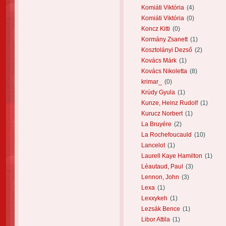
Komiáti Viktória
(4)
Komiáti Viktória
(0)
Koncz Kitti
(0)
Kormány Zsanett
(1)
Kosztolányi Dezső
(2)
Kovács Márk
(1)
Kovács Nikoletta
(8)
krimar_
(0)
Krúdy Gyula
(1)
Kunze, Heinz Rudolf
(1)
Kurucz Norbert
(1)
La Bruyére
(2)
La Rochefoucauld
(10)
Lancelot
(1)
Laurell Kaye Hamilton
(1)
Léautaud, Paul
(3)
Lennon, John
(3)
Lexa
(1)
Lexxykeh
(1)
Lezsák Bence
(1)
Libor Attila
(1)