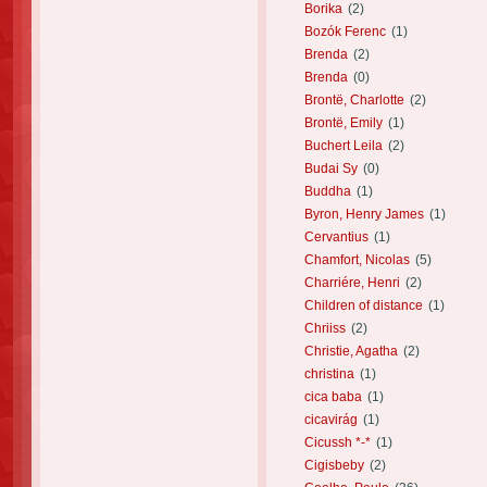
Borika
(2)
Bozók Ferenc
(1)
Brenda
(2)
Brenda
(0)
Brontë, Charlotte
(2)
Brontë, Emily
(1)
Buchert Leila
(2)
Budai Sy
(0)
Buddha
(1)
Byron, Henry James
(1)
Cervantius
(1)
Chamfort, Nicolas
(5)
Charriére, Henri
(2)
Children of distance
(1)
Chriiss
(2)
Christie, Agatha
(2)
christina
(1)
cica baba
(1)
cicavirág
(1)
Cicussh *-*
(1)
Cigisbeby
(2)