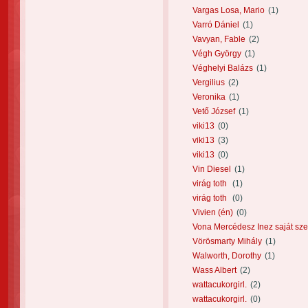
Vargas Losa, Mario
(1)
Varró Dániel
(1)
Vavyan, Fable
(2)
Végh György
(1)
Véghelyi Balázs
(1)
Vergilius
(2)
Veronika
(1)
Vető József
(1)
viki13
(0)
viki13
(3)
viki13
(0)
Vin Diesel
(1)
virág toth
(1)
virág toth
(0)
Vivien (én)
(0)
Vona Mercédesz Inez saját sze
Vörösmarty Mihály
(1)
Walworth, Dorothy
(1)
Wass Albert
(2)
wattacukorgirl.
(2)
wattacukorgirl.
(0)