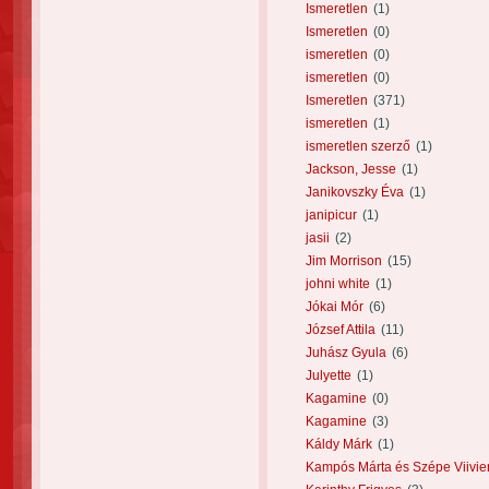
Ismeretlen
(1)
Ismeretlen
(0)
ismeretlen
(0)
ismeretlen
(0)
Ismeretlen
(371)
ismeretlen
(1)
ismeretlen szerző
(1)
Jackson, Jesse
(1)
Janikovszky Éva
(1)
janipicur
(1)
jasii
(2)
Jim Morrison
(15)
johni white
(1)
Jókai Mór
(6)
József Attila
(11)
Juhász Gyula
(6)
Julyette
(1)
Kagamine
(0)
Kagamine
(3)
Káldy Márk
(1)
Kampós Márta és Szépe Viivie