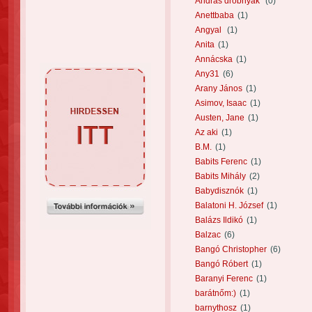
András drobnyák
(0)
Anettbaba
(1)
Angyal
(1)
Anita
(1)
Annácska
(1)
Any31
(6)
Arany János
(1)
Asimov, Isaac
(1)
Austen, Jane
(1)
Az aki
(1)
B.M.
(1)
Babits Ferenc
(1)
Babits Mihály
(2)
Babydisznók
(1)
Balatoni H. József
(1)
Balázs Ildikó
(1)
Balzac
(6)
Bangó Christopher
(6)
Bangó Róbert
(1)
Baranyi Ferenc
(1)
barátnőm:)
(1)
barnythosz
(1)