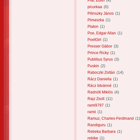
Piaf, Edith
(4)
picurkaa
(0)
Pilinszky János
(1)
Pimaszka
(1)
Platon
(1)
Poe, Edgar Allan
(1)
PoetGirl
(1)
Presser Gábor
(3)
Prince Ricky
(1)
Publilius Syrus
(3)
Puskin
(2)
Raboczki Zoltán
(14)
Rácz Daniella
(1)
Rácz Istvánné
(1)
Radnóti Miklós
(4)
Rajz Zsolt
(11)
rami9797
(1)
ramii
(1)
Ramuz, Charles-Ferdinand
(1)
Randiguru
(1)
Rebeka Barbara
(1)
rebike
(1)