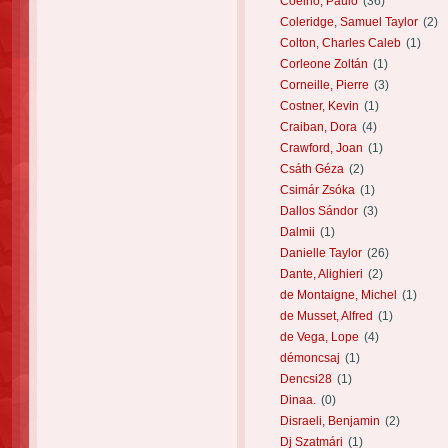
Coelho, Paulo
(36)
Coleridge, Samuel Taylor
(2)
Colton, Charles Caleb
(1)
Corleone Zoltán
(1)
Corneille, Pierre
(3)
Costner, Kevin
(1)
Craiban, Dora
(4)
Crawford, Joan
(1)
Csáth Géza
(2)
Csimár Zsóka
(1)
Dallos Sándor
(3)
Dalmii
(1)
Danielle Taylor
(26)
Dante, Alighieri
(2)
de Montaigne, Michel
(1)
de Musset, Alfred
(1)
de Vega, Lope
(4)
démoncsaj
(1)
Dencsi28
(1)
Dinaa.
(0)
Disraeli, Benjamin
(2)
Dj Szatmári
(1)