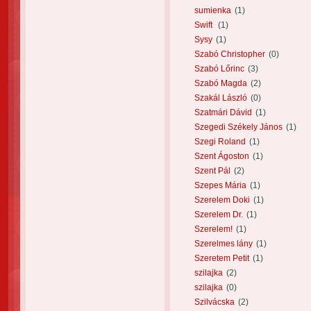
sumienka
(1)
Swift
(1)
Sysy
(1)
Szabó Christopher
(0)
Szabó Lőrinc
(3)
Szabó Magda
(2)
Szakál László
(0)
Szatmári Dávid
(1)
Szegedi Székely János
(1)
Szegi Roland
(1)
Szent Ágoston
(1)
Szent Pál
(2)
Szepes Mária
(1)
Szerelem Doki
(1)
Szerelem Dr.
(1)
Szerelem!
(1)
Szerelmes lány
(1)
Szeretem Petit
(1)
szilajka
(2)
szilajka
(0)
Szilvácska
(2)