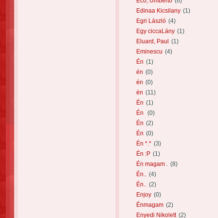
Eco, Umberto
(6)
Edinaa Kicsilany
(1)
Egri László
(4)
Egy ciccaLány
(1)
Eluard, Paul
(1)
Eminescu
(4)
Én
(1)
én
(0)
én
(0)
én
(11)
Én
(1)
Én
(0)
Én
(2)
Én
(0)
Én *.*
(3)
Én :P
(1)
Én magam .
(8)
Én..
(4)
Én..
(2)
Enjoy
(0)
Énmagam
(2)
Enyedi Nikolett
(2)