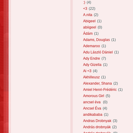
:)
(4)
<3
(22)
A.nita
(2)
Abigeel
(1)
abiigeel
(0)
Ádám
(1)
Adams, Douglas
(1)
Ademaroo
(1)
Adu László Dániel
(1)
Ady Endre
(7)
Ady Gizella
(1)
Ai <3
(4)
Akhilleusz
(1)
Alexander, Shana
(2)
Amiel Henri-Frédéric
(1)
Amorous Girl
(5)
ancsel éva
(0)
Ancsel Éva
(4)
andikababa
(1)
Andras Drobnyak
(3)
András drobnyák
(2)