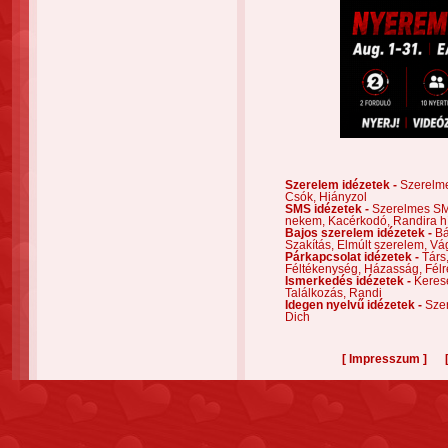
Szerelem idézetek -
Szerelm
Csók,
Hiányzol
SMS idézetek -
Szerelmes S
nekem,
Kacérkodó,
Randira h
Bajos szerelem idézetek -
Bá
Szakítás,
Elmúlt szerelem,
Vá
Párkapcsolat idézetek -
Társ
Féltékenység,
Házasság,
Félr
Ismerkedés idézetek -
Keres
Találkozás,
Randi
Idegen nyelvű idézetek -
Szer
Dich
[
]
Impresszum