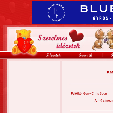
Kat
Feltöltő:
Gerry Chris Soo
A mű címe, 