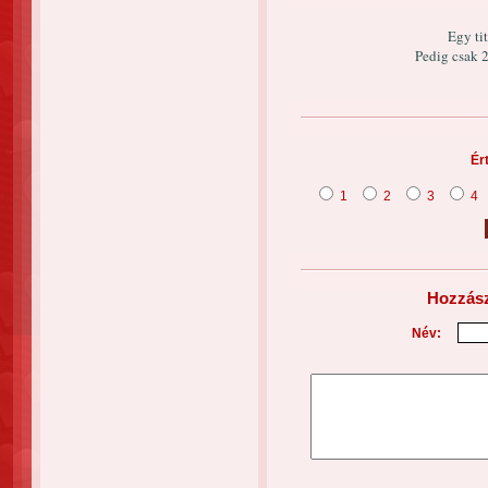
Egy tit
Pedig csak
Ér
1
2
3
4
Hozzász
Név: